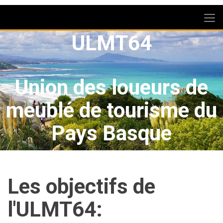
ULMT64
Union des loueurs de
meublé de tourisme du
Pays Basque
Les objectifs de
l'ULMT64: